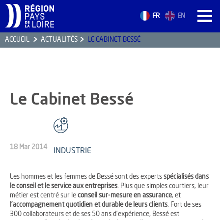
FR
EN
ACCUEIL
ACTUALITÉS
LE CABINET BESSÉ
ACCUEIL
LES ATOUTS
TERRITOIRE
Le Cabinet Bessé
L’ANNUAIRE
ACTUALITÉS
CONTACT
18 Mar 2014
INDUSTRIE
Les hommes et les femmes de Bessé sont des experts
spécialisés dans
le conseil et le service aux entreprises
. Plus que simples courtiers, leur
FORMATION
métier est centré sur le
conseil sur-mesure en assurance
, et
EMPLOI
l’accompagnement quotidien et durable de leurs clients
. Fort de ses
300 collaborateurs et de ses 50 ans d’expérience, Bessé est