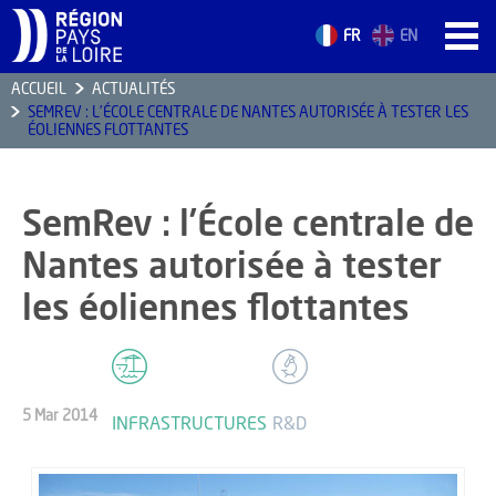
FR
EN
ACCUEIL
ACTUALITÉS
SEMREV : L’ÉCOLE CENTRALE DE NANTES AUTORISÉE À TESTER LES
ACCUEIL
ÉOLIENNES FLOTTANTES
LES ATOUTS
TERRITOIRE
SemRev : l’École centrale de
L’ANNUAIRE
Nantes autorisée à tester
ACTUALITÉS
les éoliennes flottantes
CONTACT
5 Mar 2014
FORMATION
INFRASTRUCTURES
R&D
EMPLOI