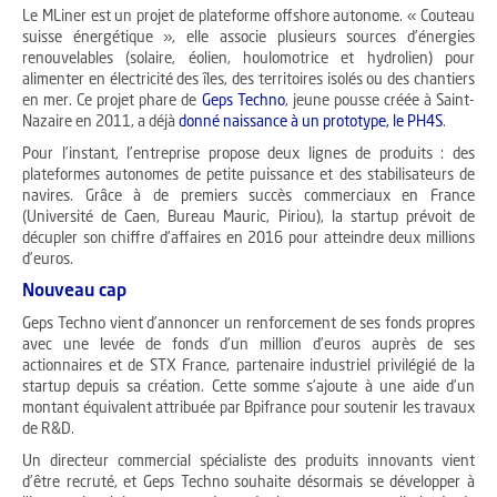
Le MLiner est un projet de plateforme offshore autonome. « Couteau
suisse énergétique », elle associe plusieurs sources d’énergies
renouvelables (solaire, éolien, houlomotrice et hydrolien) pour
alimenter en électricité des îles, des territoires isolés ou des chantiers
en mer. Ce projet phare de
Geps Techno
, jeune pousse créée à Saint-
Nazaire en 2011, a déjà
donné naissance à un prototype, le PH4S
.
Pour l’instant, l’entreprise propose deux lignes de produits : des
plateformes autonomes de petite puissance et des stabilisateurs de
navires. Grâce à de premiers succès commerciaux en France
(Université de Caen, Bureau Mauric, Piriou), la startup prévoit de
décupler son chiffre d’affaires en 2016 pour atteindre deux millions
d’euros.
Nouveau cap
Geps Techno vient d’annoncer un renforcement de ses fonds propres
avec une levée de fonds d’un million d’euros auprès de ses
actionnaires et de STX France, partenaire industriel privilégié de la
startup depuis sa création. Cette somme s’ajoute à une aide d’un
montant équivalent attribuée par Bpifrance pour soutenir les travaux
de R&D.
Un directeur commercial spécialiste des produits innovants vient
d’être recruté, et Geps Techno souhaite désormais se développer à