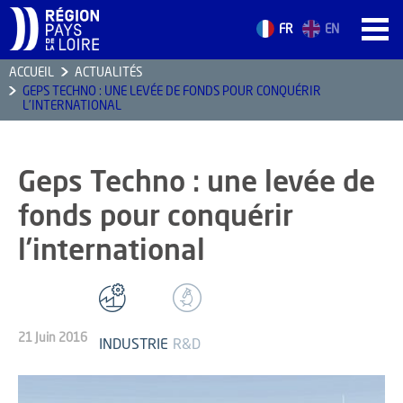
FR
EN
ACCUEIL
ACTUALITÉS
GEPS TECHNO : UNE LEVÉE DE FONDS POUR CONQUÉRIR
ACCUEIL
L’INTERNATIONAL
LES ATOUTS
TERRITOIRE
Geps Techno : une levée de
L’ANNUAIRE
fonds pour conquérir
ACTUALITÉS
l’international
CONTACT
21 Juin 2016
FORMATION
INDUSTRIE
R&D
EMPLOI