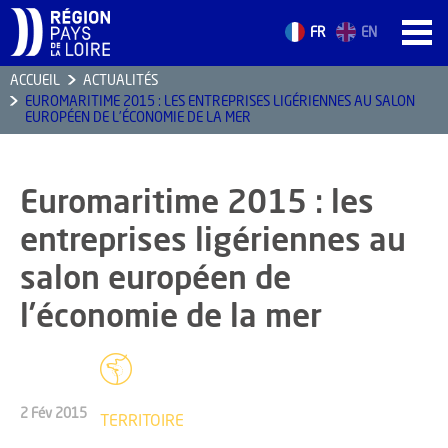
FR
EN
ACCUEIL
ACTUALITÉS
EUROMARITIME 2015 : LES ENTREPRISES LIGÉRIENNES AU SALON
ACCUEIL
EUROPÉEN DE L’ÉCONOMIE DE LA MER
LES ATOUTS
TERRITOIRE
Euromaritime 2015 : les
L’ANNUAIRE
entreprises ligériennes au
ACTUALITÉS
salon européen de
CONTACT
l’économie de la mer
FORMATION
2 Fév 2015
EMPLOI
TERRITOIRE