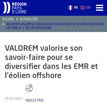
FR
EN
ACCUEIL
ACTUALITÉS
VALOREM VALORISE SON SAVOIR-FAIRE POUR SE DIVERSIFIER DANS
ACCUEIL
LES EMR ET L’ÉOLIEN OFFSHORE
LES ATOUTS
TERRITOIRE
VALOREM valorise son
L’ANNUAIRE
savoir-faire pour se
ACTUALITÉS
diversifier dans les EMR et
CONTACT
l’éolien offshore
FORMATION
29 Oct 2015
EMPLOI
INDUSTRIE