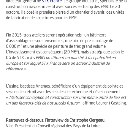
directeur général de
STX France
. Le groupe industriel, spécialiste de la
construction navale, investit avec succès le champ des EMR. Le 20
octobre, il a posé la première pierre d’un chantier d’avenir, des unités
de fabrication de structures pour les EMR.
Fin 2015, trois ateliers seront opérationnels : un bâtiment
d’assemblage de sous-ensembles, une aire de pré-montage de
6 000 m² et une alvéole de peinture de très grand volume.
L’investissement est conséquent (20 M€*), mais stratégique selon le
DG de STX : «
les EMR constituent un marché à fort potentiel en
Europe et sur lequel STX France sera un acteur industriel de
référence »
.
L’usine, baptisée Anemos, bénéficiera d’un équipement de pointe et
sera en lien étroit avec les cellules de recherche et développement.
«
Maîtriser conception et construction sur une même unité de lieu est
un des facteurs-clés de nos succès futurs
« , affirme Laurent Castaing.
Retrouvez ci-dessous, l’interview de Christophe Clergeau,
Vice-Président du Conseil régional des Pays de la Loire :