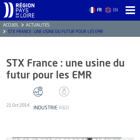
FR
EN
ACCUEIL
ACTUALITÉS
STX FRANCE : UNE USINE DU FUTUR POUR LES EMR
ACCUEIL
LES ATOUTS
TERRITOIRE
STX France : une usine du
L’ANNUAIRE
futur pour les EMR
ACTUALITÉS
CONTACT
21 Oct 2014
INDUSTRIE
R&D
FORMATION
EMPLOI