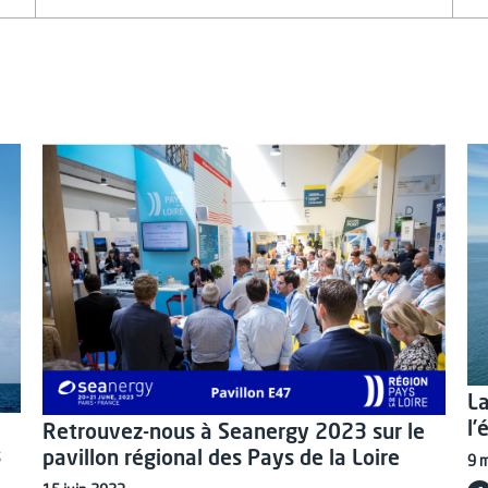
La
l
Retrouvez-nous à Seanergy 2023 sur le
s
pavillon régional des Pays de la Loire
9 