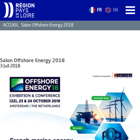
FR
EN
ACCUEIL
Salon Offshore Energy 2018
ACCUEIL
LES ATOUTS
TERRITOIRE
Salon Offshore Energy 2018
L’ANNUAIRE
3 Juil 2018
ACTUALITÉS
CONTACT
FORMATION
EMPLOI