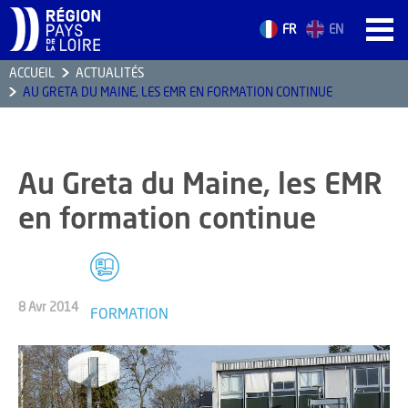
FR
EN
ACCUEIL
ACTUALITÉS
AU GRETA DU MAINE, LES EMR EN FORMATION CONTINUE
ACCUEIL
LES ATOUTS
TERRITOIRE
Au Greta du Maine, les EMR
L’ANNUAIRE
en formation continue
ACTUALITÉS
CONTACT
8 Avr 2014
FORMATION
FORMATION
EMPLOI