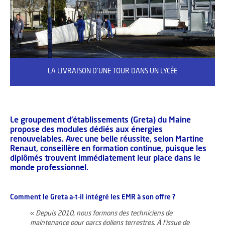
LA LIVRAISON D'UNE TOUR DANS UN LYCÉE
Le groupement d’établissements (Greta) du Maine
propose des modules dédiés aux énergies
renouvelables. Avec une belle réussite, selon Martine
Renaut, conseillère en formation continue, puisque les
diplômés trouvent immédiatement leur place dans le
monde professionnel.
Comment le Greta a-t-il intégré les EMR à son offre ?
«
Depuis 2010, nous formons des techniciens de
maintenance pour parcs éoliens terrestres. À l’issue de