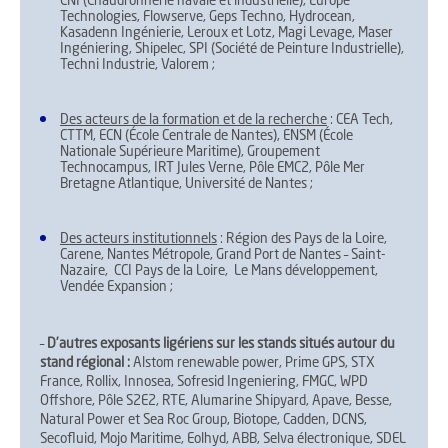
CNI (Chaudronnerie navale et industrielle), Europe
Technologies, Flowserve, Geps Techno, Hydrocean,
Kasadenn Ingénierie, Leroux et Lotz, Magi Levage, Maser
Ingéniering, Shipelec, SPI (Société de Peinture Industrielle),
Techni Industrie, Valorem ;
Des acteurs de la formation et de la recherche
: CEA Tech,
CTTM, ECN (École Centrale de Nantes), ENSM (École
Nationale Supérieure Maritime), Groupement
Technocampus, IRT Jules Verne, Pôle EMC2, Pôle Mer
Bretagne Atlantique, Université de Nantes ;
Des acteurs institutionnels
: Région des Pays de la Loire,
Carene, Nantes Métropole, Grand Port de Nantes – Saint-
Nazaire, CCI Pays de la Loire, Le Mans développement,
Vendée Expansion ;
–
D’autres exposants ligériens sur les stands situés autour du
stand régional :
Alstom renewable power, Prime GPS, STX
France, Rollix, Innosea, Sofresid Ingeniering, FMGC, WPD
Offshore, Pôle S2E2, RTE, Alumarine Shipyard, Apave, Besse,
Natural Power et Sea Roc Group, Biotope, Cadden, DCNS,
Secofluid, Mojo Maritime, Eolhyd, ABB, Selva électronique, SDEL