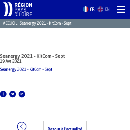
FR
EN
ACCUEIL
Seanergy 2021 – KitCom – Sept
ACCUEIL
LES ATOUTS
TERRITOIRE
Seanergy 2021 – KitCom – Sept
L’ANNUAIRE
19 Avr 2021
ACTUALITÉS
Seanergy 2021 - KitCom - Sept
CONTACT
FORMATION
EMPLOI
Retour à l'actualité