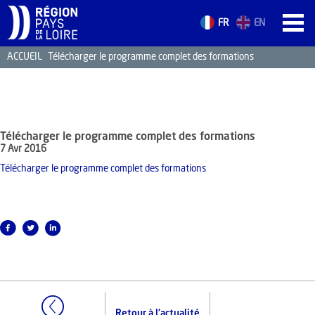
FR
EN
ACCUEIL
Télécharger le programme complet des formations
ACCUEIL
LES ATOUTS
TERRITOIRE
Télécharger le programme complet des formations
L’ANNUAIRE
7 Avr 2016
ACTUALITÉS
Télécharger le programme complet des formations
CONTACT
FORMATION
EMPLOI
Retour à l'actualité