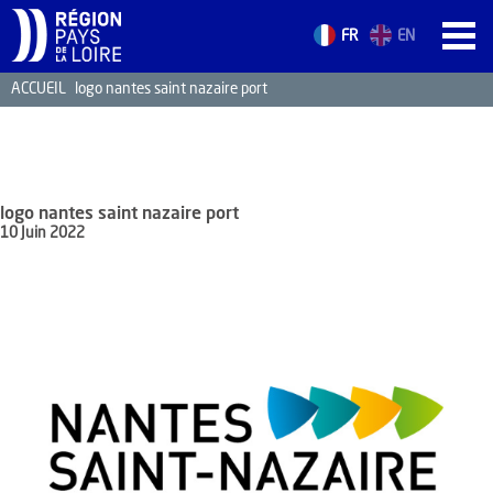
FR
EN
ACCUEIL
logo nantes saint nazaire port
ACCUEIL
LES ATOUTS
TERRITOIRE
logo nantes saint nazaire port
L’ANNUAIRE
10 Juin 2022
ACTUALITÉS
CONTACT
FORMATION
EMPLOI