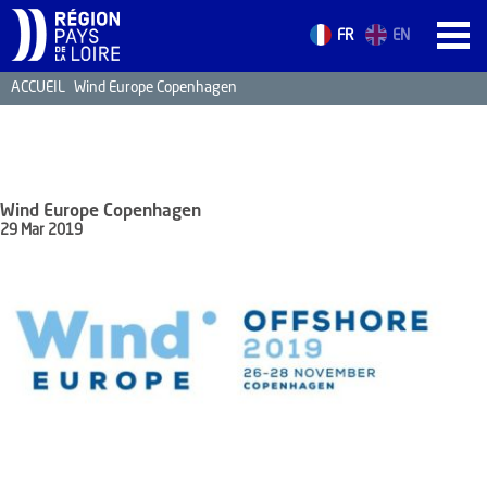
FR
EN
ACCUEIL
Wind Europe Copenhagen
ACCUEIL
LES ATOUTS
TERRITOIRE
Wind Europe Copenhagen
L’ANNUAIRE
29 Mar 2019
ACTUALITÉS
CONTACT
FORMATION
EMPLOI