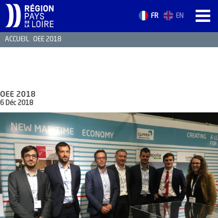
FR
EN
ACCUEIL
OEE 2018
ACCUEIL
LES ATOUTS
TERRITOIRE
OEE 2018
L’ANNUAIRE
6 Déc 2018
ACTUALITÉS
CONTACT
FORMATION
EMPLOI