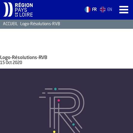
FR
EN
ACCUEIL
Logo-Résolutions-RVB
ACCUEIL
LES ATOUTS
TERRITOIRE
Logo-Résolutions-RVB
L’ANNUAIRE
15 Oct 2020
ACTUALITÉS
CONTACT
FORMATION
EMPLOI