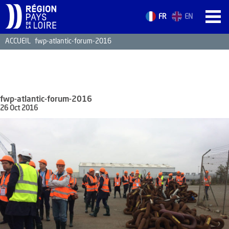
FR
EN
ACCUEIL
fwp-atlantic-forum-2016
ACCUEIL
LES ATOUTS
TERRITOIRE
fwp-atlantic-forum-2016
L’ANNUAIRE
26 Oct 2016
ACTUALITÉS
CONTACT
FORMATION
EMPLOI