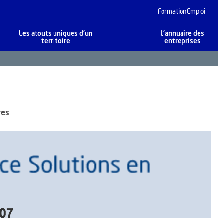
Formation
Emploi
Les atouts uniques d’un
L’annuaire des
territoire
entreprises
res