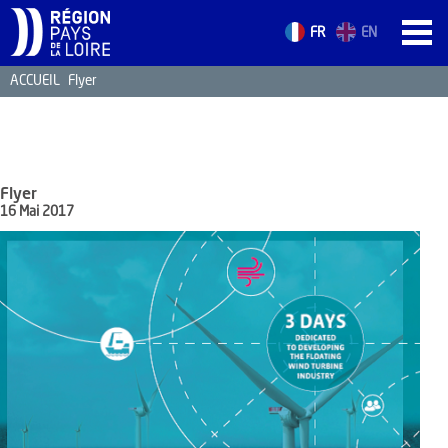
FR
EN
ACCUEIL
Flyer
ACCUEIL
LES ATOUTS
TERRITOIRE
Flyer
L’ANNUAIRE
16 Mai 2017
ACTUALITÉS
CONTACT
FORMATION
EMPLOI