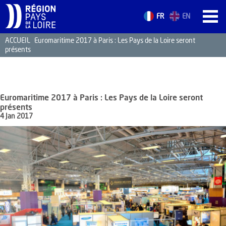
FR
EN
ACCUEIL
Euromaritime 2017 à Paris : Les Pays de la Loire seront
présents
ACCUEIL
LES ATOUTS
TERRITOIRE
Euromaritime 2017 à Paris : Les Pays de la Loire seront
L’ANNUAIRE
présents
4 Jan 2017
ACTUALITÉS
CONTACT
FORMATION
EMPLOI