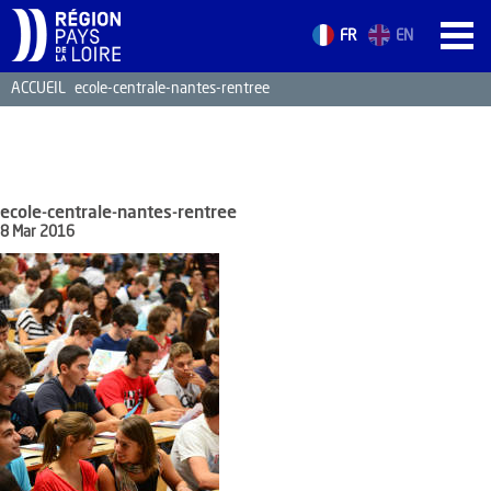
FR
EN
ACCUEIL
ecole-centrale-nantes-rentree
ACCUEIL
LES ATOUTS
TERRITOIRE
ecole-centrale-nantes-rentree
L’ANNUAIRE
8 Mar 2016
ACTUALITÉS
CONTACT
FORMATION
EMPLOI