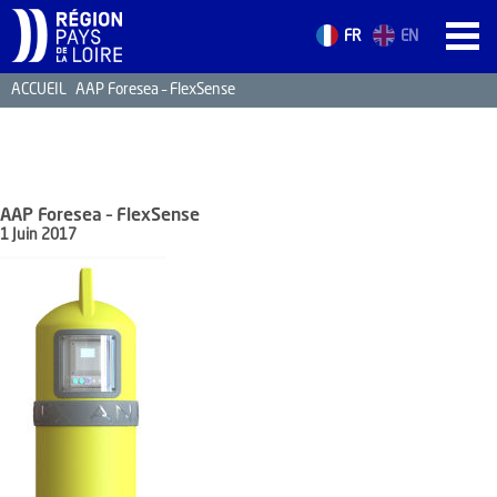
FR
EN
ACCUEIL
AAP Foresea – FlexSense
ACCUEIL
LES ATOUTS
TERRITOIRE
AAP Foresea – FlexSense
L’ANNUAIRE
1 Juin 2017
ACTUALITÉS
CONTACT
FORMATION
EMPLOI